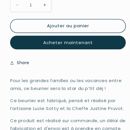
Réduire
Augmenter
la
la
quantité
quantité
Ajouter au panier
de
de
Le
Le
beurrier
beurrier
Acheter maintenant
familial
familial
Share
Pour les grandes familles ou les vacances entre
amis, ce beurrier sera la star du p’tit déj !
Ce beurrier est fabriqué, pensé et réalisé par
l’artisane Lucie Sotty et la Cheffe Justine Pruvot.
Ce produit est réalisé sur commande, un délai de
fabrication et d'envoi est à prendre en compte