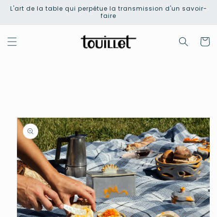
et
L'art de la table qui perpétue la transmission d'un savoir-
passer
faire
au
contenu
Panier
Passer aux
informations
produits