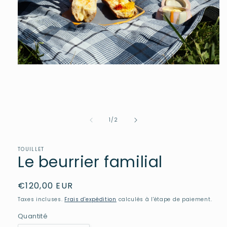
Ouvrir
le
média
1
dans
une
fenêtre
de
1
/
2
modale
TOUILLET
Le beurrier familial
Prix
€120,00 EUR
habituel
Taxes incluses.
Frais d'expédition
calculés à l'étape de paiement.
Quantité