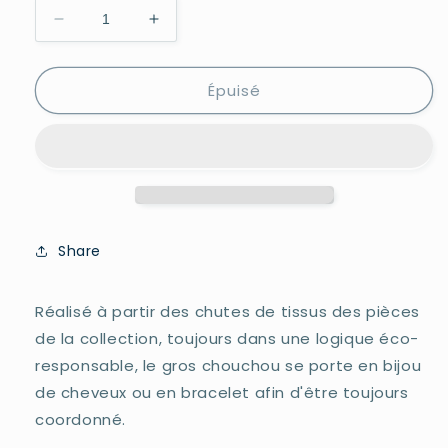
Réduire
Augmenter
la
la
quantité
quantité
Épuisé
de
de
Le
Le
gros
gros
chouchou
chouchou
(bleu)
(bleu)
Share
Réalisé à partir des chutes de tissus des pièces
de la collection, toujours dans une logique éco-
responsable, le gros chouchou se porte en bijou
de cheveux ou en bracelet afin d'être toujours
coordonné.