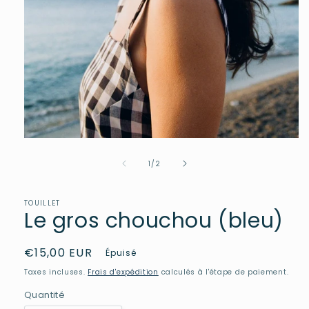
Ouvrir
le
de
média
1
/
2
1
dans
une
TOUILLET
fenêtre
Le gros chouchou (bleu)
modale
Prix
€15,00 EUR
Épuisé
habituel
Taxes incluses.
Frais d'expédition
calculés à l'étape de paiement.
Quantité