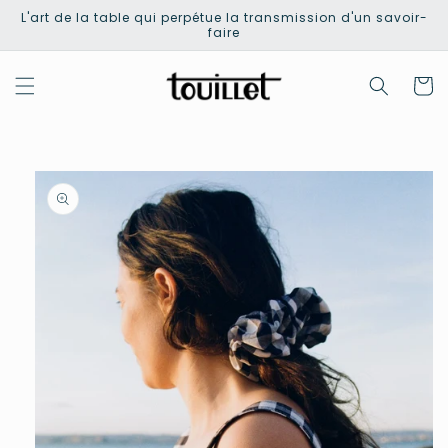
et
L'art de la table qui perpétue la transmission d'un savoir-
passer
faire
au
contenu
Panier
Passer aux
informations
produits