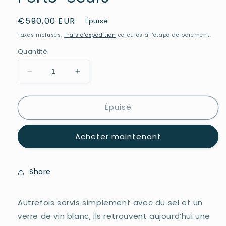
Prix
€590,00 EUR
Épuisé
habituel
Taxes incluses.
Frais d'expédition
calculés à l'étape de paiement.
Quantité
Réduire
Augmenter
la
la
quantité
quantité
Épuisé
de
de
Porte-
Porte-
oeufs
oeufs
Acheter maintenant
Share
Autrefois servis simplement avec du sel et un
verre de vin blanc, ils retrouvent aujourd’hui une