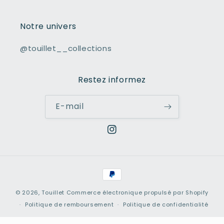
Notre univers
@touillet__collections
Restez informez
E-mail
Instagram
Moyens
de
© 2026,
Touillet
Commerce électronique propulsé par Shopify
paiement
Politique de remboursement
Politique de confidentialité
Conditions d’utilisation
Politique d’expédition