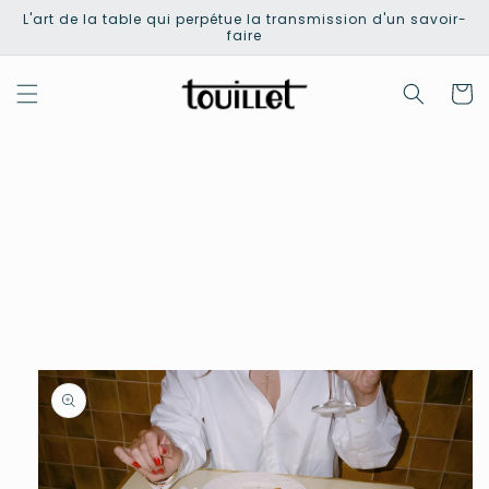
et
L'art de la table qui perpétue la transmission d'un savoir-
passer
faire
au
contenu
Panier
Passer aux
informations
produits